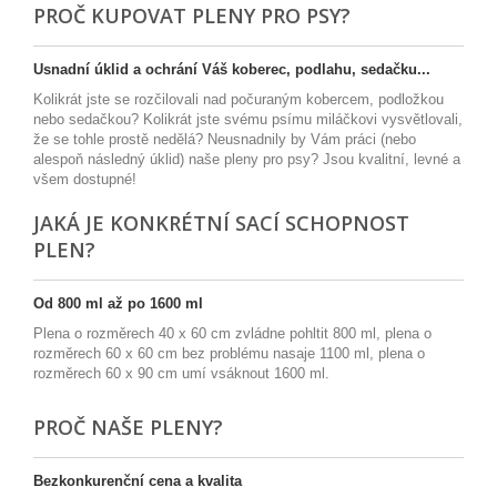
PROČ KUPOVAT PLENY PRO PSY?
Usnadní úklid a ochrání Váš koberec, podlahu, sedačku...
Kolikrát jste se rozčilovali nad počuraným kobercem, podložkou
nebo sedačkou? Kolikrát jste svému psímu miláčkovi vysvětlovali,
že se tohle prostě nedělá? Neusnadnily by Vám práci (nebo
alespoň následný úklid) naše pleny pro psy? Jsou kvalitní, levné a
všem dostupné!
JAKÁ JE KONKRÉTNÍ SACÍ SCHOPNOST
PLEN?
Od 800 ml až po 1600 ml
Plena o rozměrech 40 x 60 cm zvládne pohltit 800 ml, plena o
rozměrech 60 x 60 cm bez problému nasaje 1100 ml, plena o
rozměrech 60 x 90 cm umí vsáknout 1600 ml.
PROČ NAŠE PLENY?
Bezkonkurenční cena a kvalita