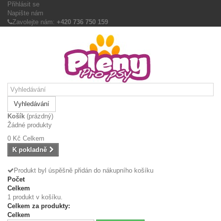
Přihlásit se
Napište nám
Zavolejte nám:
+420 736 750 159
Vyhledávání
Košík
(prázdný)
Žádné produkty
0 Kč
Celkem
K pokladně
Produkt byl úspěšně přidán do nákupního košíku
Počet
Celkem
1 produkt v košíku.
Celkem za produkty:
Celkem