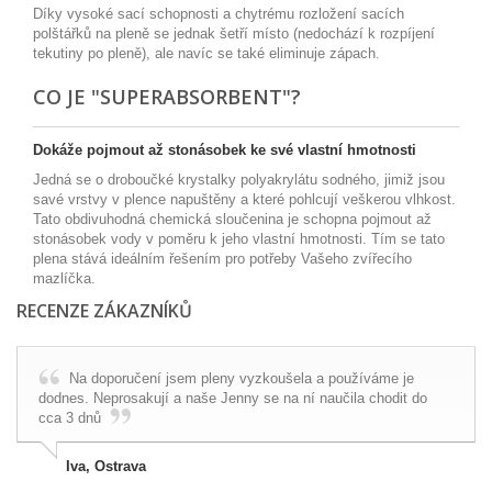
Díky vysoké sací schopnosti a chytrému rozložení sacích
polštářků na pleně se jednak šetří místo (nedochází k rozpíjení
tekutiny po pleně), ale navíc se také eliminuje zápach.
CO JE "SUPERABSORBENT"?
Dokáže pojmout až stonásobek ke své vlastní hmotnosti
Jedná se o droboučké krystalky polyakrylátu sodného, jimiž jsou
savé vrstvy v plence napuštěny a které pohlcují veškerou vlhkost.
Tato obdivuhodná chemická sloučenina je schopna pojmout až
stonásobek vody v poměru k jeho vlastní hmotnosti. Tím se tato
plena stává ideálním řešením pro potřeby Vašeho zvířecího
mazlíčka.
RECENZE ZÁKAZNÍKŮ
Na doporučení jsem pleny vyzkoušela a používáme je
dodnes. Neprosakují a naše Jenny se na ní naučila chodit do
cca 3 dnů
Iva, Ostrava