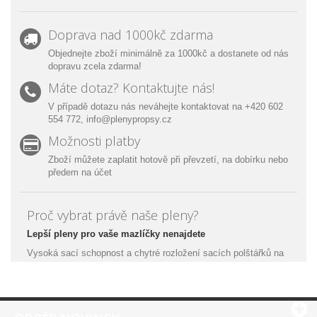
Doprava nad 1000kč zdarma
Objednejte zboží minimálně za 1000kč a dostanete od nás
dopravu zcela zdarma!
Máte dotaz? Kontaktujte nás!
V případě dotazu nás neváhejte kontaktovat na +420 602
554 772,
info@plenypropsy.cz
Možnosti platby
Zboží můžete zaplatit hotově při převzetí, na dobírku nebo
předem na účet
Proč vybrat právě naše pleny?
Lepší pleny pro vaše mazlíčky nenajdete
Vysoká sací schopnost a chytré rozložení sacích polštářků na
pleně jednak šetří místo (nedochází k rozpíjení tekutiny po
pleně), ale navíc se také eliminuje zápach.
Sací vlastnosti plen:
Plena 40 x 60 cm - 800 ml