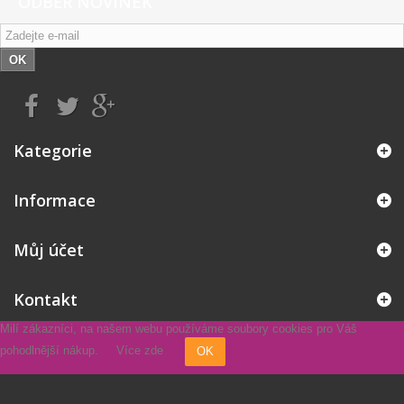
ODBĚR NOVINEK
Plena 60 x 60 cm - 1100 ml
Plena 60 x 90 cm - 1600 ml
NAŠE PLENY POHLCUJÍ AŽ 98% ZÁPACHU
OK
Kategorie
Informace
Můj účet
Kontakt
Milí zákazníci, na našem webu používáme soubory cookies pro Váš
pohodlnější nákup.
Více zde
OK