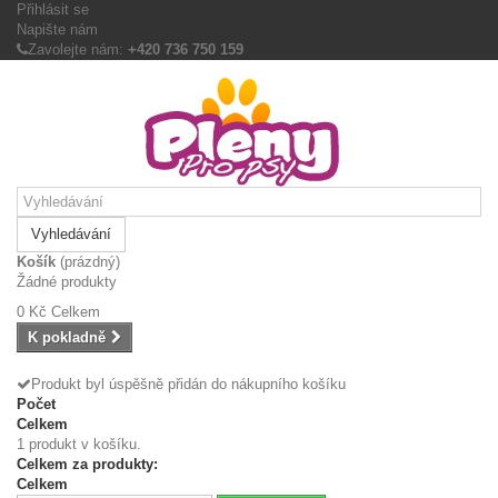
Přihlásit se
Napište nám
Zavolejte nám:
+420 736 750 159
Vyhledávání
Košík
(prázdný)
Žádné produkty
0 Kč
Celkem
K pokladně
Produkt byl úspěšně přidán do nákupního košíku
Počet
Celkem
1 produkt v košíku.
Celkem za produkty:
Celkem