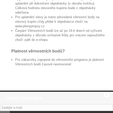
uplatnění při dokončení objednávky (v obsahu košíku).
Celková hodnota slevového kupónu bude z objednávky
odečtena.
Pro uplatnění slevy je nutno převedené věrnostní body na
slevový kupón vždy přidat k objednávce zboží na
www.plenypropsy.cz
Čerpání Věrnostních bodů lze až po 14-ti dnech od vyřízení
objednávky z důvodu ochranné lhůty pro vrácení nepoužitého
zboží zpět do e-shopu.
Platnost věrnostních bodů?
Pro zákazníky zapojené do věrnostního programu je platnost
Věrnostních bodů časově neomezená!
ODBĚR NOVINEK