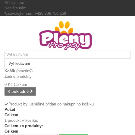
Přihlásit se
Napište nám
Zavolejte nám:
+420 736 750 159
Vyhledávání
Košík
(prázdný)
Žádné produkty
0 Kč
Celkem
K pokladně
Produkt byl úspěšně přidán do nákupního košíku
Počet
Celkem
1 produkt v košíku.
Celkem za produkty:
Celkem