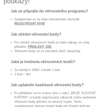
poukazy!
Jak se připojím do věrnostního programu?
Zaregistrujte se na naše internetovém obchodě.
REGISTROVAT NYNÍ
Jak sbírám věrnostní body?
Pro sbírání věrnostních bodů za Vaše nákupy se vždy
přihlašte.
PŘIHLÁSIT ZDE
Věrnostní body se za zlevněné zboží nenačítají
Jaká je hodnota věrnostních bodů?
Za každých 100kč získáte 1 bod
1 bod = 5kč
Jak uplatním nasbírané věrnostní body?
Po přihlášení se ke svému účtu v sekci „MOJE SLEVOVÉ
KUPÓNY“ si každý registrovaný zákazník může nasbírané
Věrnostní body převést na slevový kupón. Tento
vygenerovaný slevový kupón bude mít číselný kód pro