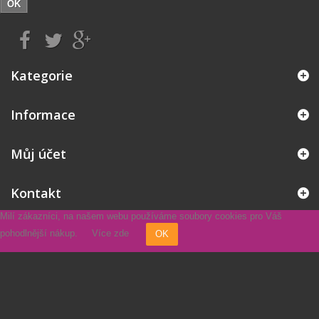
OK
Kategorie
Informace
Můj účet
Kontakt
Milí zákazníci, na našem webu používáme soubory cookies pro Váš
pohodlnější nákup.
Více zde
OK