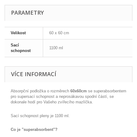
PARAMETRY
Velikost
60 x 60 cm
Sací
1100 ml
schopnost
VÍCE INFORMACÍ
Absorpční podložka o rozměrech
60x60cm
se superabsorbentem
pro supersací schopnost a neprosákavou spodní částí, se
dokonale hodí pro Vašeho zvířecího mazlíčka.
Sací schopnost pleny je 1100 ml.
Co je "superabsorbent"?