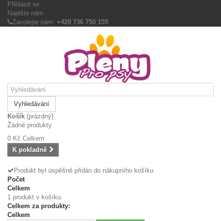
Přihlásit se
Napište nám
Zavolejte nám:
+420 736 750 159
Vyhledávání
Košík
(prázdný)
Žádné produkty
0 Kč
Celkem
K pokladně
Produkt byl úspěšně přidán do nákupního košíku
Počet
Celkem
1 produkt v košíku.
Celkem za produkty:
Celkem