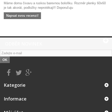
Máme doma čivavu a ruskou barevnou boloňku. Rozměr plenky 60x60
je tak akorát, podložky neprotékají!! Doporučuju
Napsat svou recenzi!
ODBĚR NOVINEK
OK
Kategorie
Informace