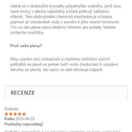
Jedná se o droboučké krystalky polyakrylátu sodného, jimiž jsou
savé vrstvy v plence napuštěny a které pohlcují veškerou
vlhkost. Tato obdivuhodná chemická sloučenina je schopna
pojmout až stonásobek vody v poměru k jeho vlastní hmotnosti.
Tím se tato plena stává ideálním řešením pro potřeby Vašeho
zvířecího mazlíčka.
Proč naše pleny?
Díky vysoké sací schopnosti a chytrému rozložení sacích
polštářků na pleně se jednak šetří místo (nedochází k rozpíjení
tekutiny po pleně), ale navíc se také eliminuje zápach.
RECENZE
Známka
Katka
2015-04-23
Podložky neprotékají