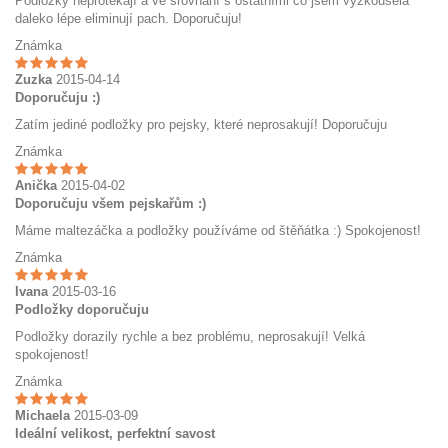
Podložky neprotékají a ve srovnání s ostatními co jsem vyzkoušela
daleko lépe eliminují pach. Doporučuju!
Známka
Zuzka
2015-04-14
Doporučuju :)
Zatím jediné podložky pro pejsky, které neprosakují! Doporučuju
Známka
Anička
2015-04-02
Doporučuju všem pejskařům :)
Máme maltezáčka a podložky používáme od štěňátka :) Spokojenost!
Známka
Ivana
2015-03-16
Podložky doporučuju
Podložky dorazily rychle a bez problému, neprosakují! Velká
spokojenost!
Známka
Michaela
2015-03-09
Ideální velikost, perfektní savost